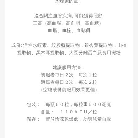
水蛭素的量。
適合關注血管疾病, 可能獲得照顧:
三高（高血壓、高血脂、高血糖）
血脂、血栓、血黏稠
成份: 活性水蛭素、絞股藍提取物，銀杏葉提取物，山楂
提取物、黑木耳提取物、大豆分離蛋白及食用澱粉
建議服用方法：
初服者每日２次，每次１粒
適應者每日２次，每次２粒
（空腹或餐前服用效果更佳）
包裝： 每瓶６０粒，每粒重５００亳克
含量： １１０ＡＴＵ／粒
儲存： 置於陰涼乾燥處，勿讓兒童自取