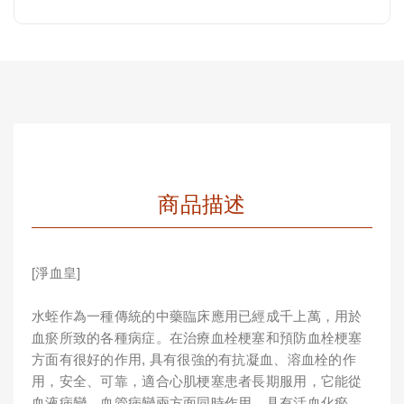
商品描述
[淨血皇]
水蛭作為一種傳統的中藥臨床應用已經成千上萬，用於
血瘀所致的各種病症。在治療血栓梗塞和預防血栓梗塞
方面有很好的作用, 具有很強的有抗凝血、溶血栓的作
用，安全、可靠，適合心肌梗塞患者長期服用，它能從
血液病變、血管病變兩方面同時作用，具有活血化瘀、