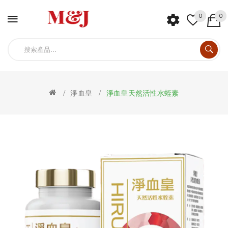
0
0
淨血皇
淨血皇天然活性水蛭素